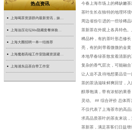
热点资讯
今春上海市场上的稀缺嫩茶
茶叶生长在独特的地理环境
上海喝茶资源群内最新资讯，妹子们速来了解
周边省份引进的一些珍稀品
茶新茶在外观上各具特色。
上海油压论坛bbs隐藏套餐体验实录_490
稀品种，有的茶叶形态修长
上海大圈招聘一单一结推荐
亮，有的则带着微微的金黄
上海魔都高端工作室隐藏资源避坑指南
本地早春绿茶散发着清新的
复杂的香气层次，可能融合
上海浦东品茶自带工作室
让人迫不及待地想要品尝一
茶的茶汤滋味鲜爽回甘，入
醇厚饱满，带有浓郁的果香
灵动。 ## 综合评价 
不仅代表了上海茶市的高品
求高品质茶叶的茶友来说，
茶新茶，满足茶客们日益增