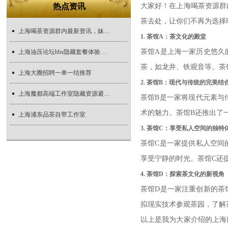
热点资讯
大家好！在上海喝茶资源群
茶去处，让你们不再为选择
上海喝茶资源群内最新资讯，妹子们速来了解
1. 茶馆A：茶文化的殿堂
茶馆A是上海一家历史悠久
上海油压论坛bbs隐藏套餐体验实录_490
茶，如龙井、铁观音等。茶
上海大圈招聘一单一结推荐
2. 茶馆B：现代与传统的完美结
上海魔都高端工作室隐藏资源避坑指南
茶馆B是一家将现代元素与
术的魅力。茶馆B还推出了
上海浦东品茶自带工作室
3. 茶馆C：享受私人空间的独特
茶馆C是一家提供私人空间
享受宁静的时光。茶馆C还
4. 茶馆D：探索茶文化的新视角
茶馆D是一家注重创新的茶
拟现实技术参观茶园，了解
以上是我为大家介绍的上海