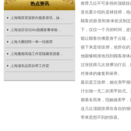
热点资讯
推荐几位不可多得的顶级技
首先要介绍的是林技师，他
上海喝茶资源群内最新资讯，妹子们速来了解
顾客的肤质和身体状况制
下，仅仅一个月的时间，皮
上海油压论坛bbs隐藏套餐体验实录_490
能让顾客仿佛置身于云端，
上海大圈招聘一单一结推荐
接下来是张技师，他所在的
上海魔都高端工作室隐藏资源避坑指南
他能够精准地找到顾客身体
过张技师几次按摩治疗后，
上海浦东品茶自带工作室
对身体的修复和保养。
最后是王技师，她在美甲领
计出独一无二的美甲款式。
都慕名而来，找她做美甲，
这几位顶级技师在各自的领
带来意想不到的惊喜。